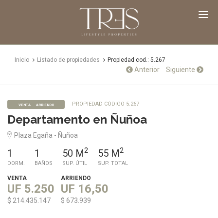
TRES
Propiedades
Inicio
Listado de propiedades
Propiedad cod.: 5.267
Anterior
Siguiente
PROPIEDAD CÓDIGO 5.267
VENTA
ARRIENDO
Departamento en Ñuñoa
Plaza Egaña - Ñuñoa
2
2
1
1
50 M
55 M
DORM.
BAÑOS
SUP. ÚTIL
SUP. TOTAL
VENTA
ARRIENDO
UF 5.250
UF 16,50
$ 214.435.147
$ 673.939