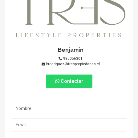
Benjamín
985056301
brodriguez@trespropiedades.cl
Contactar